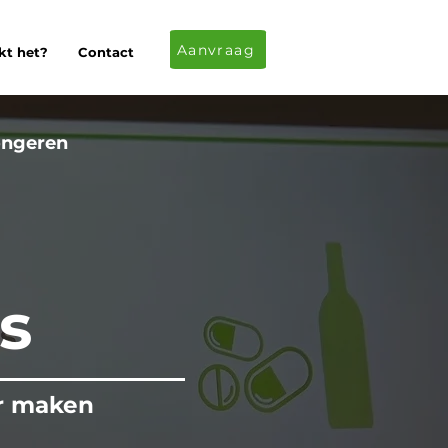
Aanvraag
kt het?
Contact
ngeren
g
s
r maken