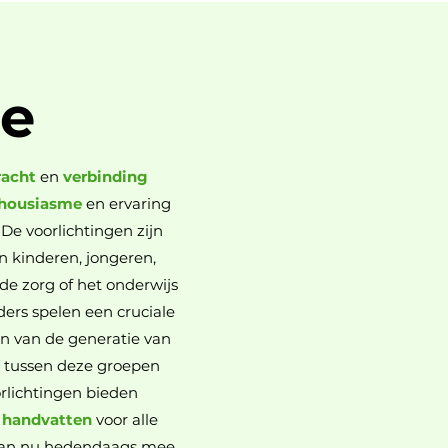
ie
racht
en
verbinding
housiasme
en ervaring
De voorlichtingen zijn
 kinderen, jongeren,
de zorg of het onderwijs
ders spelen een cruciale
en van de generatie van
g
tussen deze groepen
orlichtingen bieden
 handvatten
voor alle
 van nu hedendaags mee