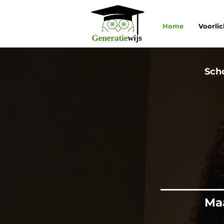
Home
Voorli
Scho
Ma