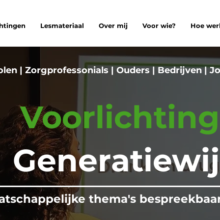
chtingen
Lesmateriaal
Over mij
Voor wie?
Hoe wer
len | Zorgprofessonials | Ouders | Bedrijven
|
Jo
Voorlichtin
Generatiewij
atschappelijke thema's bespreekbaa