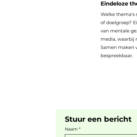
Eindeloze t
Welke thema's s
of doelgroep? E
van mentale gez
media, waarbij 
Samen maken w
bespreekbaar.
Stuur een bericht
Naam
*