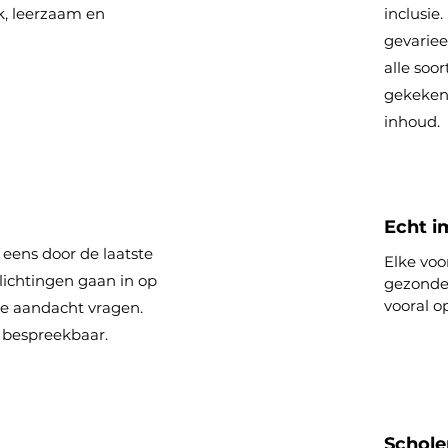
uk, leerzaam en
inclusie
gevariee
alle soor
gekeken 
inhoud.
Echt i
l eens door de laatste
Elke voo
lichtingen gaan in op
gezonde
vooral o
e aandacht vragen.
 bespreekbaar.
Schole