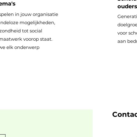
hema's
ouders
pelen in jouw organisatie
Generati
indeloze mogelijkheden,
doelgroe
ondheid tot social
voor sch
maatwerk voorop staat.
aan bedr
e elk onderwerp
Conta